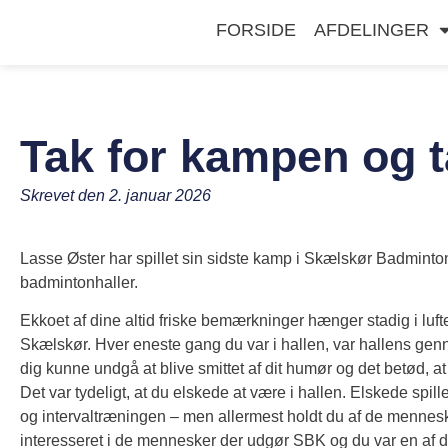
FORSIDE
AFDELINGER
Tak for kampen og t
Skrevet den
2. januar 2026
Lasse Øster har spillet sin sidste kamp i Skælskør Badminton 
badmintonhaller.
Ekkoet af dine altid friske bemærkninger hænger stadig i luft
Skælskør. Hver eneste gang du var i hallen, var hallens ge
dig kunne undgå at blive smittet af dit humør og det betød, 
Det var tydeligt, at du elskede at være i hallen. Elskede spi
og intervaltræningen – men allermest holdt du af de mennesker
interesseret i de mennesker der udgør SBK og du var en af d