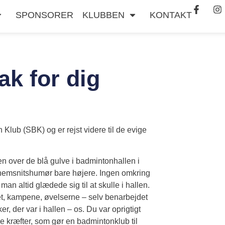
SPONSORER
KLUBBEN
KONTAKT
ak for dig
Klub (SBK) og er rejst videre til de evige
en over de blå gulve i badmintonhallen i
nnemsnitshumør bare højere. Ingen omkring
at man altid glædede sig
til at skulle i hallen.
llet, kampene, øvelserne – selv benarbejdet
, der var i hallen – os. Du var oprigtigt
e kræfter, som gør en badmintonklub til