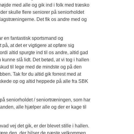
højde med alle og gik ind i folk med træsko
der skulle flere seniorer på seniorholdet
rsdagstræningerne. Det fik os andre med og
var en fantastisk sportsmand og
å, at det er vigtigere at opføre sig
di altid spurgte ind til os andre, altid gad
n kunne slå lidt. Det betød, at vi tog i hallen
rskud til lege med de mindste og på den
en. Tak for du altid gik forrest med at
akkede op og altid heppede på alle fra SBK
 på seniorholdet / seniortræningen, som har
nden, alle hjælper alle og der er kage til
 vej det gik, er der blevet stille i hallen.
 være den, der hilser de næste velkommen.