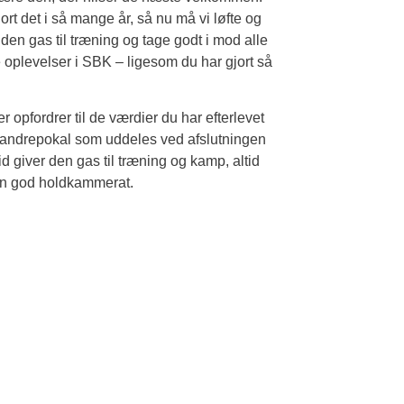
rt det i så mange år, så nu må vi løfte og
n gas til træning og tage godt i mod alle
e oplevelser i SBK – ligesom du har gjort så
er opfordrer til de værdier du har efterlevet
 vandrepokal som uddeles ved afslutningen
id giver den gas til træning og kamp, altid
r en god holdkammerat.