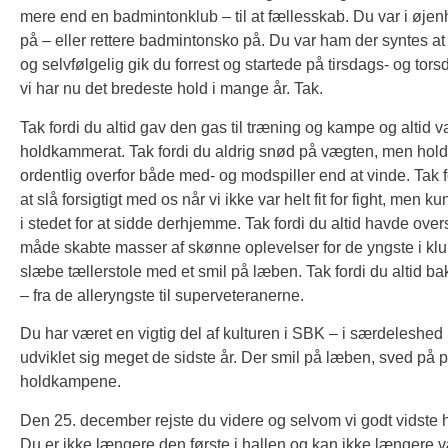
mere end en badmintonklub – til at fællesskab. Du var i øjen
på – eller rettere badmintonsko på. Du var ham der syntes at 
og selvfølgelig gik du forrest og startede på tirsdags- og to
vi har nu det bredeste hold i mange år. Tak.
Tak fordi du altid gav den gas til træning og kampe og altid 
holdkammerat. Tak fordi du aldrig snød på vægten, men holdt p
ordentlig overfor både med- og modspiller end at vinde. Tak for
at slå forsigtigt med os når vi ikke var helt fit for fight, men ku
i stedet for at sidde derhjemme. Tak fordi du altid havde ove
måde skabte masser af skønne oplevelser for de yngste i klubb
slæbe tællerstole med et smil på læben. Tak fordi du altid b
– fra de alleryngste til superveteranerne.
Du har været en vigtig del af kulturen i SBK – i særdeleshed
udviklet sig meget de sidste år. Der smil på læben, sved på pa
holdkampene.
Den 25. december rejste du videre og selvom vi godt vidste hvad
Du er ikke længere den første i hallen og kan ikke længere