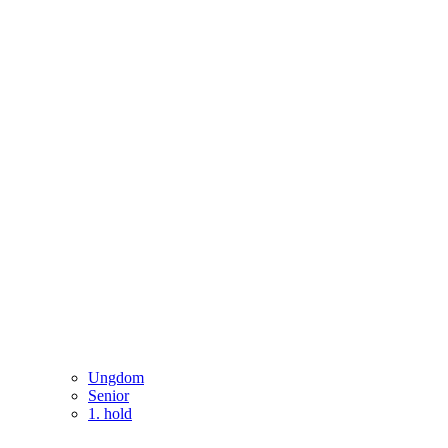
Ungdom
Senior
1. hold